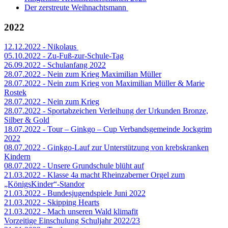
Der zerstreute Weihnachtsmann
2022
12.12.2022 - Nikolaus
05.10.2022 - Zu-Fuß-zur-Schule-Tag
26.09.2022 - Schulanfang 2022
28.07.2022 - Nein zum Krieg Maximilian Müller
28.07.2022 - Nein zum Krieg von Maximilian Müller & Marie
Rostek
28.07.2022 - Nein zum Krieg
28.07.2022 - Sportabzeichen Verleihung der Urkunden Bronze,
Silber & Gold
18.07.2022 - Tour – Ginkgo – Cup Verbandsgemeinde Jockgrim
2022
08.07.2022 - Ginkgo-Lauf zur Unterstützung von krebskranken
Kindern
08.07.2022 - Unsere Grundschule blüht auf
21.03.2022 - Klasse 4a macht Rheinzaberner Orgel zum
„KönigsKinder“-Standor
21.03.2022 - Bundesjugendspiele Juni 2022
21.03.2022 - Skipping Hearts
21.03.2022 - Mach unseren Wald klimafit
Vorzeitige Einschulung Schuljahr 2022/23