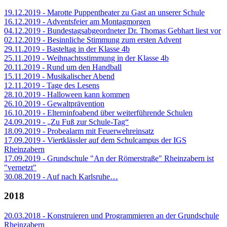
19.12.2019 - Marotte Puppentheater zu Gast an unserer Schule
16.12.2019 - Adventsfeier am Montagmorgen
04.12.2019 - Bundestagsabgeordneter Dr. Thomas Gebhart liest vor
02.12.2019 - Besinnliche Stimmung zum ersten Advent
29.11.2019 - Basteltag in der Klasse 4b
25.11.2019 - Weihnachtsstimmung in der Klasse 4b
20.11.2019 - Rund um den Handball
15.11.2019 - Musikalischer Abend
12.11.2019 - Tage des Lesens
28.10.2019 - Halloween kann kommen
26.10.2019 - Gewaltprävention
16.10.2019 - Elterninfoabend über weiterführende Schulen
24.09.2019 - „Zu Fuß zur Schule-Tag“
18.09.2019 - Probealarm mit Feuerwehreinsatz
17.09.2019 - Viertklässler auf dem Schulcampus der IGS
Rheinzabern
17.09.2019 - Grundschule "An der Römerstraße" Rheinzabern ist
"vernetzt"
30.08.2019 - Auf nach Karlsruhe…
2018
20.03.2018 - Konstruieren und Programmieren an der Grundschule
Rheinzabern