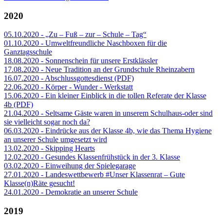
2020
05.10.2020 - „Zu – Fuß – zur – Schule – Tag“
01.10.2020 - Umweltfreundliche Naschboxen für die
Ganztagsschule
18.08.2020 - Sonnenschein für unsere Erstklässler
17.08.2020 - Neue Tradition an der Grundschule Rheinzabern
16.07.2020 - Abschlussgottesdienst (PDF)
22.06.2020 - Körper - Wunder - Werkstatt
15.06.2020 - Ein kleiner Einblick in die tollen Referate der Klasse
4b (PDF)
21.04.2020 - Seltsame Gäste waren in unserem Schulhaus-oder sind
sie vielleicht sogar noch da?
06.03.2020 - Eindrücke aus der Klasse 4b, wie das Thema Hygiene
an unserer Schule umgesetzt wird
13.02.2020 - Skipping Hearts
12.02.2020 - Gesundes Klassenfrühstück in der 3. Klasse
03.02.2020 - Einweihung der Spielegarage
27.01.2020 - Landeswettbewerb #Unser Klassenrat – Gute
Klasse(n)Räte gesucht!
24.01.2020 - Demokratie an unserer Schule
2019