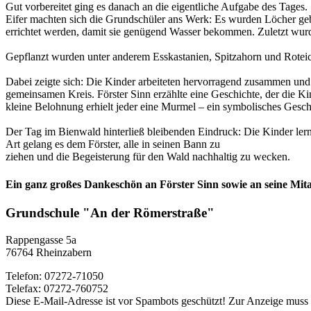
Gut vorbereitet ging es danach an die eigentliche Aufgabe des Tages.
Eifer machten sich die Grundschüler ans Werk: Es wurden Löcher geb
errichtet werden, damit sie genügend Wasser bekommen. Zuletzt wur
Gepflanzt wurden unter anderem Esskastanien, Spitzahorn und Roteich
Dabei zeigte sich: Die Kinder arbeiteten hervorragend zusammen und u
gemeinsamen Kreis. Förster Sinn erzählte eine Geschichte, der die Ki
kleine Belohnung erhielt jeder eine Murmel – ein symbolisches Geschen
Der Tag im Bienwald hinterließ bleibenden Eindruck: Die Kinder lernte
Art gelang es dem Förster, alle in seinen Bann zu
ziehen und die Begeisterung für den Wald nachhaltig zu wecken.
Ein ganz großes Dankeschön an Förster Sinn sowie an seine Mita
Grundschule "An der Römerstraße"
Rappengasse 5a
76764 Rheinzabern
Telefon: 07272-71050
Telefax: 07272-760752
Diese E-Mail-Adresse ist vor Spambots geschützt! Zur Anzeige muss J