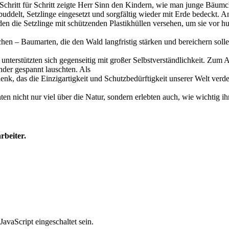
 Schritt für Schritt zeigte Herr Sinn den Kindern, wie man junge Bäumc
uddelt, Setzlinge eingesetzt und sorgfältig wieder mit Erde bedeckt
den die Setzlinge mit schützenden Plastikhüllen versehen, um sie vor
en – Baumarten, die den Wald langfristig stärken und bereichern solle
nterstützten sich gegenseitig mit großer Selbstverständlichkeit. Zum 
nder gespannt lauschten. Als
k, das die Einzigartigkeit und Schutzbedürftigkeit unserer Welt verdeu
n nicht nur viel über die Natur, sondern erlebten auch, wie wichtig ihr 
rbeiter.
avaScript eingeschaltet sein.